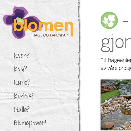
-
gjo
Kven?
Eit hageanleg
Kva?
av våre prosj
Kurs?
Korleis?
Hallo?
Blomepower!