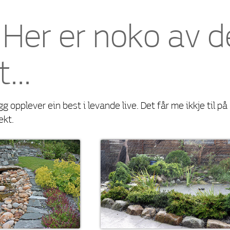
 Her er noko av 
rt…
g opplever ein best i levande live. Det får me ikkje til på 
ekt.